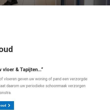
houd
w vloer & Tapijten…”
of vloeren geven uw woning of pand een verzorgde
g, laat daarom uw periodieke schoonmaak verzorgen
onstra.
houd