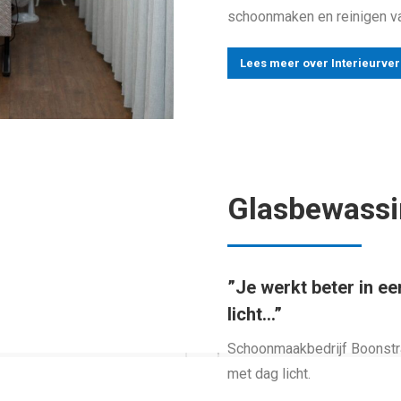
schoonmaken en reinigen van
Lees meer over Interieurve
Glasbewass
”Je werkt beter in 
licht…”
Schoonmaakbedrijf Boonstra
met dag licht.