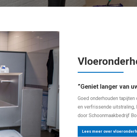
Vloeronder
”Geniet langer van u
Goed onderhouden tapijten 
en verfrissende uitstralin
door Schoonmaakbedrijf Bo
Lees meer over vloeronder