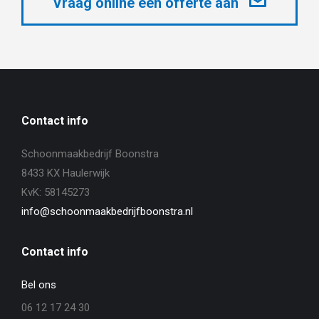
Vraag online een offerte aan
Contact info
Schoonmaakbedrijf Boonstra
8433 KX Haulerwijk
KvK: 58145273
info@schoonmaakbedrijfboonstra.nl
Contact info
Bel ons
06 12 17 24 30