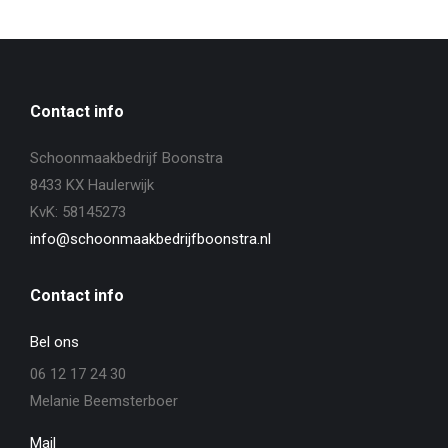
Contact info
Schoonmaakbedrijf Boonstra
8433 KX Haulerwijk
KvK: 58145273
info@schoonmaakbedrijfboonstra.nl
Contact info
Bel ons
06 12 17 24 30
Melanie Beemsterboer
Mail