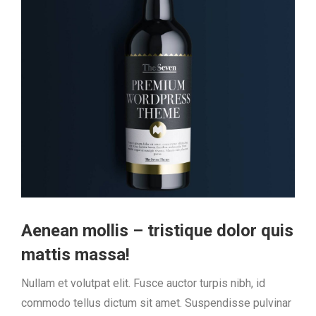
Aenean mollis – tristique dolor quis
mattis massa!
Nullam et volutpat elit. Fusce auctor turpis nibh, id
commodo tellus dictum sit amet. Suspendisse pulvinar