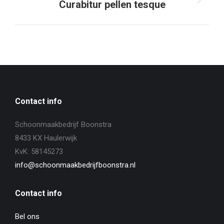
Next
Curabitur pellen tesque
project:
Contact info
Schoonmaakbedrijf Boonstra
8433 KX Haulerwijk
KvK: 58145273
info@schoonmaakbedrijfboonstra.nl
Contact info
Bel ons