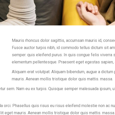
Mauris rhoncus dolor sagittis, accumsan mauris id, consect
Fusce auctor turpis nibh, id commodo tellus dictum sit ame
semper. quis eleifend purus. In quis congue felis viverra
elementum pellentesque. Praesent eget egestas sapien, a
Aliquam erat volutpat. Aliquam bibendum, augue a dictum 
mauris. Aenean mollis tristique dolor quis mattis. massa.
etur sem. Nam eu ex turpis. Quisque semper malesuada ipsum, ult
rci. Phasellus quis risus eu risus eleifend molestie non ac nul
t eget mauris. Aenean mollis tristique dolor quis mattis. massa.