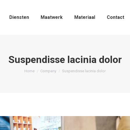
Diensten
Maatwerk
Materiaal
Contact
Suspendisse lacinia dolor
Je bent hier:
Home
Company
Suspendisse lacinia dolor