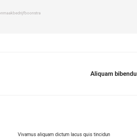
oonmaakbedrijfboonstra
Aliquam bibendu
Volgend
bericht
Vivamus aliquam dictum lacus quis tincidun