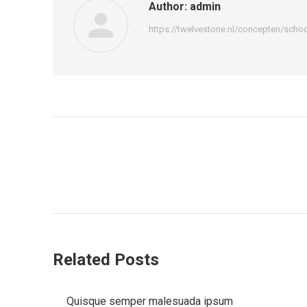
Author:
admin
https://twelvestone.nl/concepten/sch
Bericht
navigatie
Related Posts
Quisque semper malesuada ipsum