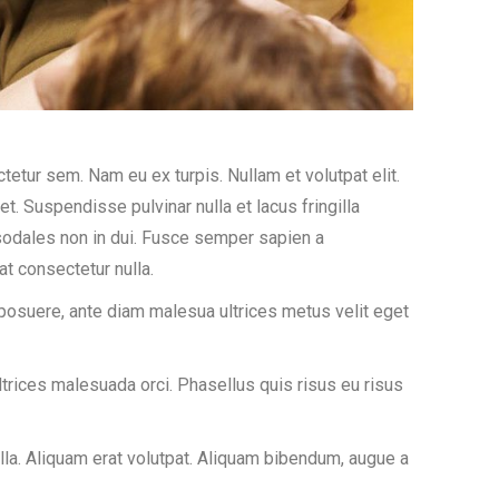
etur sem. Nam eu ex turpis. Nullam et volutpat elit.
t. Suspendisse pulvinar nulla et lacus fringilla
 sodales non in dui. Fusce semper sapien a
t consectetur nulla.
posuere, ante diam malesua ultrices metus velit eget
rices malesuada orci. Phasellus quis risus eu risus
la. Aliquam erat volutpat. Aliquam bibendum, augue a