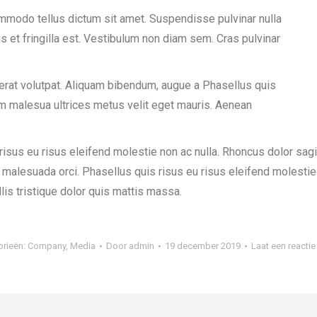
commodo tellus dictum sit amet. Suspendisse pulvinar nulla
is et fringilla est. Vestibulum non diam sem. Cras pulvinar
 erat volutpat. Aliquam bibendum, augue a Phasellus quis
am malesua ultrices metus velit eget mauris. Aenean
risus eu risus eleifend molestie non ac nulla. Rhoncus dolor sag
malesuada orci. Phasellus quis risus eu risus eleifend molestie
is tristique dolor quis mattis massa.
orieën:
Company
,
Media
Door
admin
19 december 2019
Laat een reactie