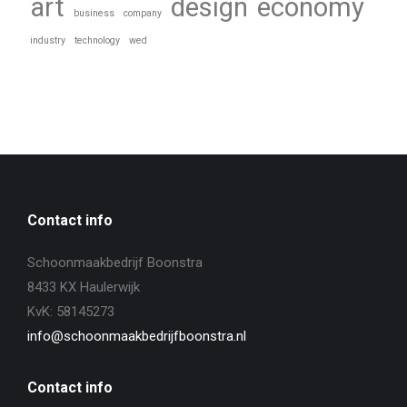
art
design
economy
business
company
industry
technology
wed
Contact info
Schoonmaakbedrijf Boonstra
8433 KX Haulerwijk
KvK: 58145273
info@schoonmaakbedrijfboonstra.nl
Contact info