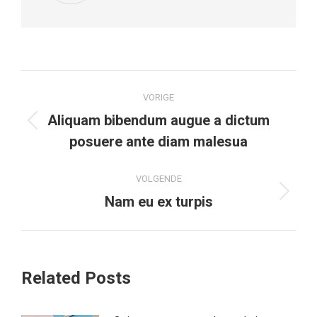
Bericht
VORIGE
navigatie
Aliquam bibendum augue a dictum
Vorig
posuere ante diam malesua
bericht
VOLGENDE
Volgend
Nam eu ex turpis
bericht
Related Posts