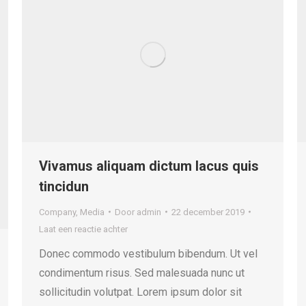
Vivamus aliquam dictum lacus quis
tincidun
Company
,
Media
Door
admin
22 december 2019
Laat een reactie achter
Donec commodo vestibulum bibendum. Ut vel
condimentum risus. Sed malesuada nunc ut
sollicitudin volutpat. Lorem ipsum dolor sit