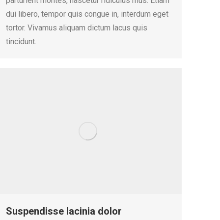
parturient montes, nascetur ridiculus mus. Etiam
dui libero, tempor quis congue in, interdum eget
tortor. Vivamus aliquam dictum lacus quis
tincidunt.
Suspendisse lacinia dolor