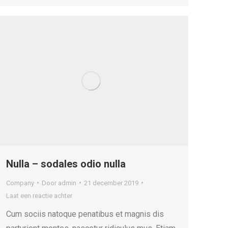
Nulla – sodales odio nulla
Company
Door
admin
21 december 2019
Laat een reactie achter
Cum sociis natoque penatibus et magnis dis