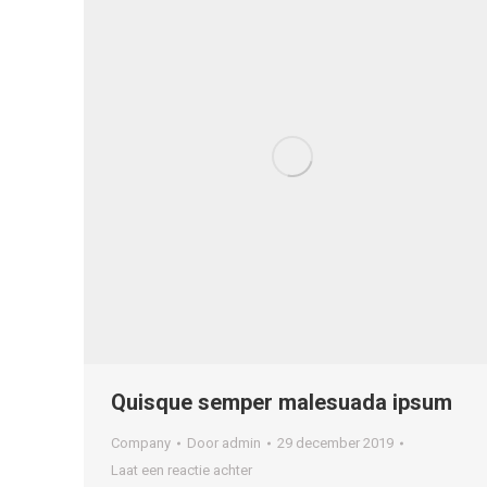
Quisque semper malesuada ipsum
Company
Door
admin
29 december 2019
Laat een reactie achter