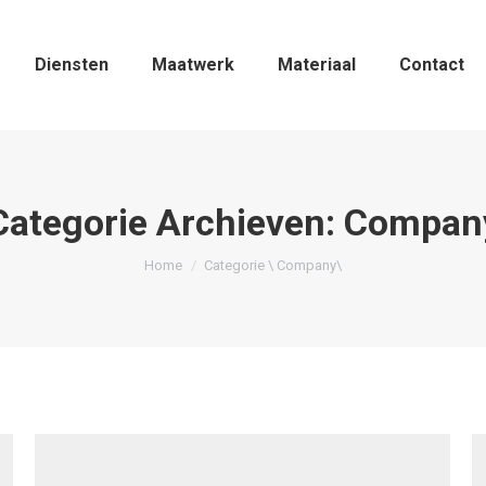
Diensten
Maatwerk
Materiaal
Contact
Categorie Archieven:
Compan
Je bent hier:
Home
Categorie \ Company\