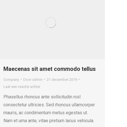
Maecenas sit amet commodo tellus
Company
Door
admin
21 december 2019
Laat een reactie achter
Phasellus rhoncus ante sollicitudin nisl
consectetur ultricies. Sed rhoncus ullamcorper
mauris, ac condimentum metus egestas ut.
Nam et urna ante, vitae pretium lacus vehicula.